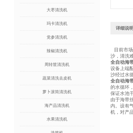
大枣清洗机
玛卡清洗机
详细说
党参清洗机
目前市场
辣椒清洗机
沙，清洗
全自动海
周转筐清洗机
设备上端
沙经过水
蔬菜清洗去皮机
全自动海
的水循环
萝卜滚筒清洗机
保证水池
由于海带丝
海产品清洗机
内。设有
机，对产
水果清洗机
洗筐机