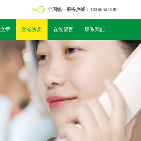
全国统一服务热线：18366521088
术文章
荣誉资质
在线留言
联系我们