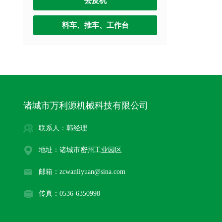
去皮机
料车、推车、工作台
诸城市万利源机械科技有限公司
联系人：韩经理
地址：诸城市密州工业园区
邮箱：zcwanliyuan@sina.com
传真：0536-6350998