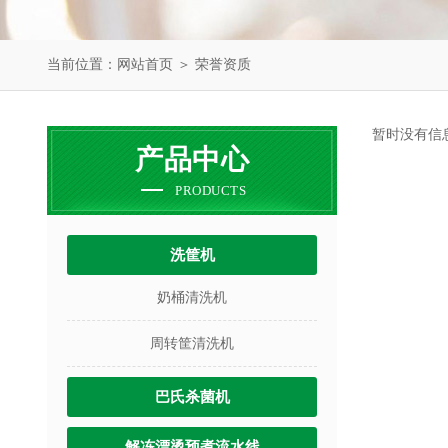
当前位置：
网站首页
＞
荣誉资质
暂时没有信
产品中心
PRODUCTS
洗筐机
奶桶清洗机
周转筐清洗机
巴氏杀菌机
解冻漂烫预煮流水线