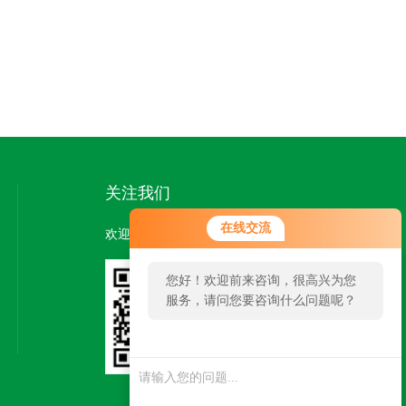
关注我们
在线交流
欢迎您关注我们的微信公众号了解更多信息：
您好！欢迎前来咨询，很高兴为您
服务，请问您要咨询什么问题呢？
扫一扫
关注我们