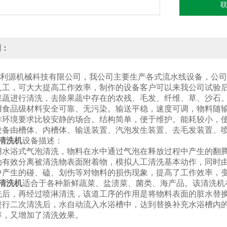
明：
利源机械科技有限公司，我公司主要生产各式流水线设备，公司
人工，可大大提高工作效率，制作的设备客户可以来我公司试验
果蔬进行清洗，去除果蔬中存在的农残、毛发、纤维、草、沙石
用食品级材料安全可靠、无污染。输送平稳，速度可调，物料随
作环境要求比较安静的场合。结构简单，便于维护。能耗较小，
设备由槽体、内槽体、输送装置、汽泡发生装置、去毛发装置、喷
清洗机
设备描述：
用水浴式气泡清洗，物料在水中通过气泡在释放过程中产生的翻
动有效分离被清洗物表面附着物，模拟人工清洗基本动作，同时
中产生的碰、磕、划伤等对物料的损伤现象，提高了工作效率，
清洗机
适合于各种新鲜蔬菜、盐渍菜、菌类、海产品。该清洗机
洗后，再经过喷淋清洗，该道工序的作用是将物料表面的脏水替
进行二次清洗后，水自动流入水浴槽中，达到替换补充水浴槽内
率，又增加了清洗效果。
：