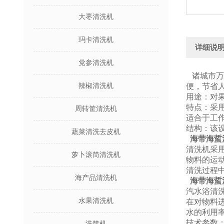
大枣清洗机
玛卡清洗机
详细说
党参清洗机
诸城市万
辣椒清洗机
便，节省
用途：对
特点：采
周转筐清洗机
适合于工
结构：该
蔬菜清洗去皮机
海带海蜇
清洗机采
萝卜滚筒清洗机
物料的运
清洗过程
海产品清洗机
海带海蜇
汽水浴清
水果清洗机
在对物料
水的利用
技术参数
洗筐机