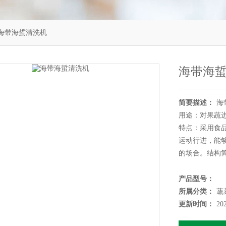
海带海蜇清洗机
海带海
简要描述：
海
用途：对果蔬
特点：采用食
运动行进，能
的场合。结构
产品型号：
所属分类：
蔬
更新时间：
20