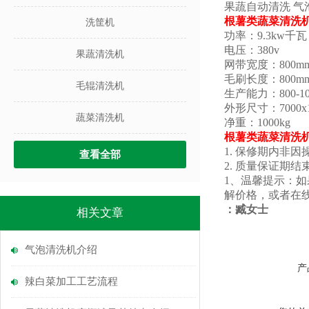
果蔬自动清洗 气
根薯类蔬菜清洗机
洗筐机
功率：9.3kw千瓦
电压：380v
果蔬清洗机
网带宽度：800m
毛刷长度：800m
毛辊清洗机
生产能力：800-10
外形尺寸：7000x1
蔬菜清洗机
净重：1000kg
根薯类蔬菜清洗机
1. 保修期内非
查看全部
2. 质量保证
1、
温馨提示：如
解价格，或者在
：
臧女士
相关文章
气泡清洗机介绍
产
辣白菜加工工艺流程