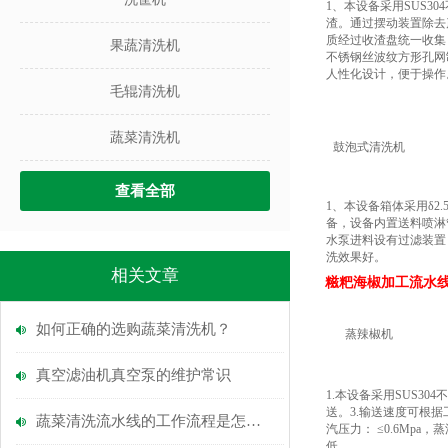
1、本设备采用SUS3
渣。通过摆动装置除去
质经过收渣盘统一收集
果蔬清洗机
不锈钢丝波纹方形孔网
人性化设计，便于操作
毛辊清洗机
蔬菜清洗机
鼓泡式清洗机
查看全部
1、本设备箱体采用δ2.
备，设备内置送料喷淋
水泵进料设有过滤装置
洗效果好。
相关文章
糍粑海椒加工流水
如何正确的选购蔬菜清洗机？
蒸辣椒机
真空滤油机真空泵的维护常识
1.本设备采用SUS3
送。3.输送速度可根
蔬菜清洗流水线的工作流程是怎么的？
汽压力： ≤0.6Mp
低。