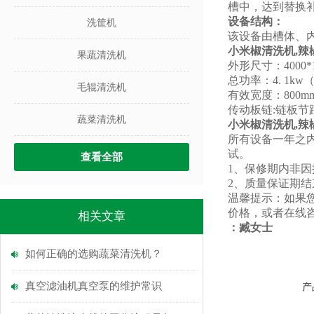
槽中，达到替换
设备结构：
洗筐机
该设备由槽体、
小米椒清洗机,辣
果蔬清洗机
外形尺寸：4000*1
总功率：4. 1kw
毛辊清洗机
有效宽度：800m
传动板链:链板节距
蔬菜清洗机
小米椒清洗机,辣
所有设备一年之
试。
查看全部
1、
保修期内非因
2、
质量保证期结
温馨提示：如果
价格，或者在线
相关文章
：
臧女士
如何正确的选购蔬菜清洗机？
真空滤油机真空泵的维护常识
产