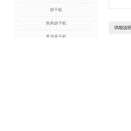
烘干机
热风烘干机
详细说
常温风干机
腌渍芥菜
强流风干机
滴，在装
气罩内，
除油渍、
平带式风干机
本机引进
分的吹千
查看全部
具有应用
翻转式干
度，吹干
干燥工作
相关文章
翻转风干
作。
各类水果使用常温风干机一定要按步骤行动