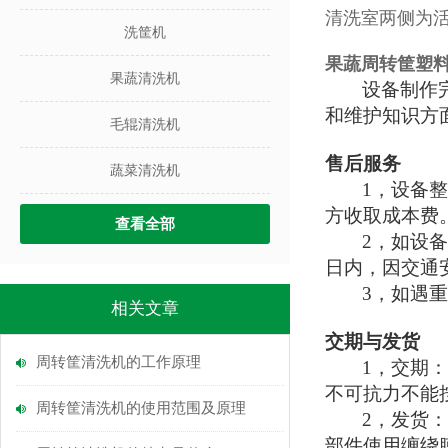
清洗室两侧为
洗筐机
果蔬周转筐塑
果蔬清洗机
设备制作
和维护知识方
毛辊清洗机
售后服务
蔬菜清洗机
1，
设备
方收取成本费
查看全部
2，
如设
日
内，
因交通
3，
如
遇
相关文章
交期与
发货
周转筐清洗机的工作原理
1，
交期
不可抗力不能
周转筐清洗机的使用范围及原理
2，
发货
部件
使用缠绕