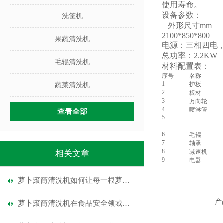
使用寿命。
设备参数：
洗筐机
外形尺寸mm
2100*850*800
果蔬清洗机
电源：三相四电，38
总功率：2.2KW
毛辊清洗机
材料配置表：
序号
名称
1
护板
蔬菜清洗机
2
板材
3
万向轮
4
喷淋管
查看全部
5
6
毛辊
7
轴承
8
减速机
相关文章
9
电器
萝卜滚筒清洗机如何让每一根萝卜都“容光焕发”？
产
萝卜滚筒清洗机在食品安全领域的重要性分析