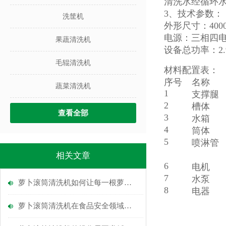
清洗水经循环
3、技术参数：
洗筐机
外形尺寸：4000
电源：三相四电，3
果蔬清洗机
设备总功率：2.
毛辊清洗机
材料配置表：
序号
名称
蔬菜清洗机
1
支撑腿
2
槽体
查看全部
3
水箱
4
筒体
5
喷淋管
相关文章
6
电机
7
水泵
萝卜滚筒清洗机如何让每一根萝卜都“容光焕发”？
8
电器
萝卜滚筒清洗机在食品安全领域的重要性分析