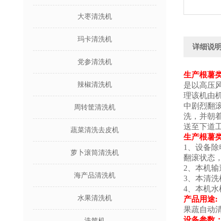
大枣清洗机
玛卡清洗机
详细说
党参清洗机
生产根薯类
辣椒清洗机
是以高压
理该机由
中剧烈翻
周转筐清洗机
洗，并朝
送至下道
蔬菜清洗去皮机
生产根薯类
1、设备除
萝卜滚筒清洗机
翻滚状态
2、本机输
海产品清洗机
3、本清
4、本机水
水果清洗机
产品用途:
果蔬自动清
设备参数
洗筐机