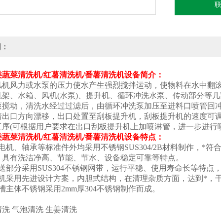
明：
蔬菜清洗机/红薯清洗机/番薯清洗机
设备简介：
风机风力或水泵的压力使水产生强烈搅拌运动，使物料在水中翻滚
机架、水箱、风机(水泵)、提升机、循环冲洗水泵、传动部分等几
滚搅动，清洗水经过过滤后，由循环冲洗泵加压至进料口喷管回
着出口方向漂移，出口处置至刮板提升机，刮板提升机的速度可调
工序(可根据用户要求在出口刮板提升机上加喷淋管，进一步进行喷
蔬菜清洗机/红薯清洗机/番薯清洗机
设备特点：
电机、轴承等标准件外均采用不锈钢SUS304/2B材料制作，
，具有洗洁净高、节能、节水、设备稳定可靠等特点。
送部分采用SUS304不锈钢网带，运行平稳、使用寿命长等特点
洗机采用先进设计方案，内胆式结构，在清理杂质方面
槽主体不锈钢采用2mm厚304不锈钢制作而成。
洗 气泡清洗 生姜清洗
：