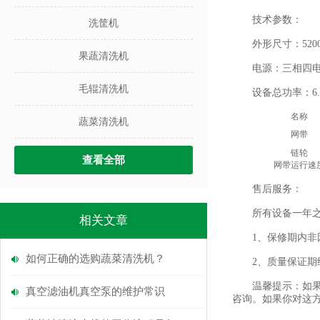
技术参数：
洗筐机
外形尺寸：5200*1
果蔬清洗机
电源：三相四电，38
毛辊清洗机
设备总功率：6.7
名称
蔬菜清洗机
网带
链轮
查看全部
网带运行速
售后服务：
所有设备一年之内
相关文章
1、保修期内非因
如何正确的选购蔬菜清洗机？
2、质量保证期结
温馨提示：如果您
真空滤油机真空泵的维护常识
咨询。如果你对这