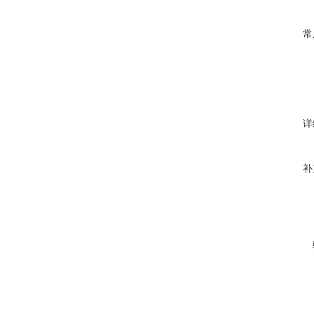
常
详
补