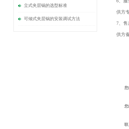
6、服
立式夹层锅的选型标准
供方专凡
可倾式夹层锅的安装调试方法
7、售后
供方备有
您
您
联