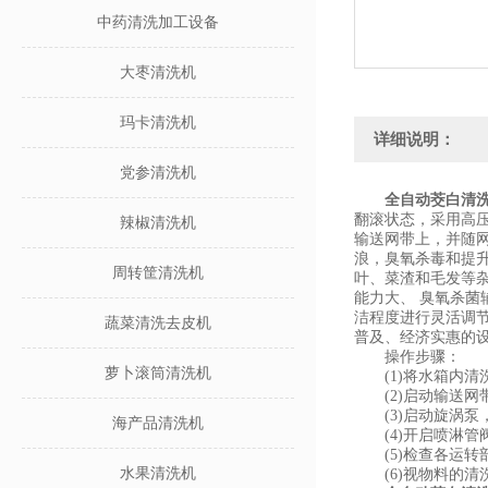
中药清洗加工设备
大枣清洗机
玛卡清洗机
详细说明：
党参清洗机
全自动茭白清
翻滚状态，采用高
辣椒清洗机
输送网带上，并随
浪，臭氧杀毒和提升
周转筐清洗机
叶、菜渣和毛发等
能力大、 臭氧杀
洁程度进行灵活调
蔬菜清洗去皮机
普及、经济实惠的
操作步骤：
萝卜滚筒清洗机
(1)将水箱内清
(2)启动输送网
(3)启动旋涡泵
海产品清洗机
(4)开启喷淋管
(5)检查各运转
水果清洗机
(6)视物料的清