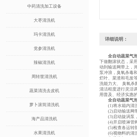
中药清洗加工设备
大枣清洗机
玛卡清洗机
详细说明：
党参清洗机
全自动蔬菜气
下做翻滚状态，采
辣椒清洗机
动到输送网带上，
泵冲浪，臭氧杀毒和
周转筐清洗机
烂叶、菜渣和毛发
洗能力大、 臭氧
清洁程度进行灵活
蔬菜清洗去皮机
用普及、经济实惠
全自动蔬菜气
萝卜滚筒清洗机
(1)将水箱内清
(2)启动输送网
(3)启动旋涡泵
海产品清洗机
(4)开启喷淋管
(5)检查各运转
水果清洗机
(6)视物料的清