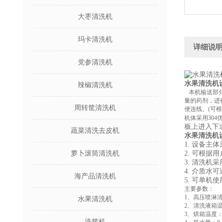
大枣清洗机
玛卡清洗机
详细说
党参清洗机
水果清洗机
辣椒清洗机
本机输送部分
量的药剂，进
周转筐清洗机
便连线。(可
机体采用30
板上进入下
蔬菜清洗去皮机
水果清洗机
1. 设备主
萝卜滚筒清洗机
2. 可根
3. 清洗
4. 介质
海产品清洗机
5. 可单
主要参数：
1、高压喷淋
水果清洗机
2、清洗液箱温
3、烘箱温度：
洗筐机