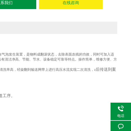
联系我们
在线咨询
中有气泡发生装置，是物料成翻滚状态，去除表面农残的功效，同时可加入适
具有清洁净高、节能、节水、设备稳定可靠等特点。操作简单，维修方便、方
后传送到案
、清洗率高，经旋翻到输送网带上进行高压水流实现二次清洗，z
道工序。
电话