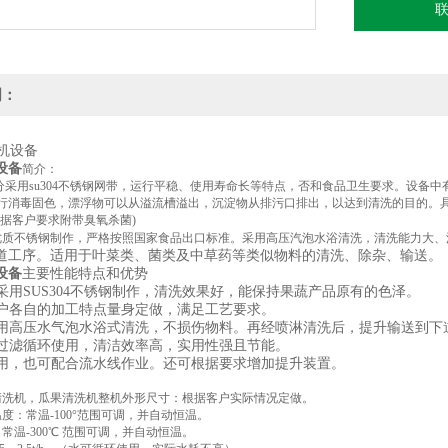
明：
设备
简介：
采用su304不锈钢网带，运行平稳、使用寿命长等特点，否和食品卫生要求。设备
行消毒固色，漂浮物可以从溢流槽溢出，沉淀物从排污口排出，以达到清洗的目的。
根据客户要求附带臭氧杀菌)
4优质不锈钢制作，严格按照国家食品出口标准。采用高压汽泡水浴清洗，清洗能力大
道工序。适用于叶菜类、菌类及中草药等类似物料的清洗、除杂、输送。
设备
主要性能特点和优势
体采用SUS304不锈钢制作，清洗效果好，能保持果蔬产品原有的色泽。
据用户各自的加工特点量身定做，满足工艺要求。
机采用高压水气泡水浴式清洗，不损伤物料。再经喷淋清洗后，提升输送到下
水可过滤循环使用，清洁效率高，实用性强且节能。
机使用，也可配合流水线作业。还可根据要求增加提升装置。
清洗机，瓜果清洗机整机外形尺寸：根据客户实际情况定做。
度：常温-100°范围可调，并自动恒温。
常温-300℃ 范围可调，并自动恒温。