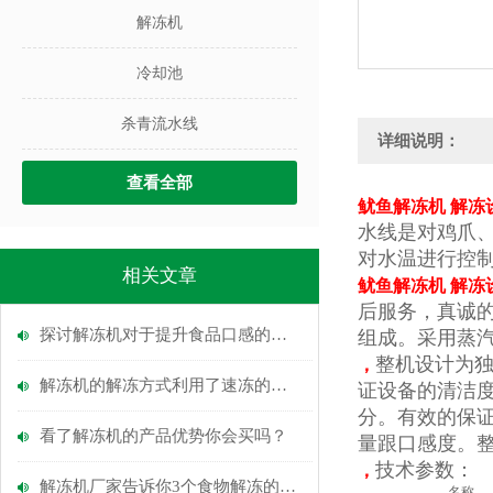
解冻机
冷却池
杀青流水线
详细说明：
查看全部
鱿鱼解冻机 解冻
水线是对鸡爪
对水温进行控
相关文章
鱿鱼解冻机 解冻
后服务，真诚
探讨解冻机对于提升食品口感的重要性
组成。采用蒸
整机设计为
，
解冻机的解冻方式利用了速冻的逆原理
证设备的清洁
分。有效的保
看了解冻机的产品优势你会买吗？
量跟口感度。整
技术参数：
，
解冻机厂家告诉你3个食物解冻的方法
名称