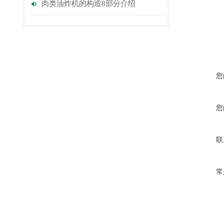
肉类油炸机的构造8部分介绍
您
您
联
常