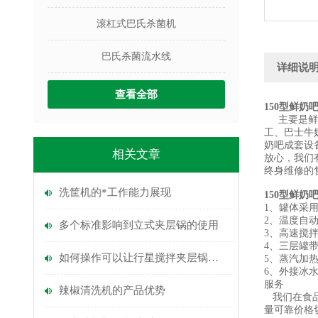
滚杠式巴氏杀菌机
巴氏杀菌流水线
详细说
查看全部
150型鲜奶
主要是鲜奶
工、巴士牛
奶吧成套设
相关文章
放心，我们
终身维修的
洗筐机的*工作能力展现
150型鲜奶
1、罐体采用
2、温度自
多个标准影响到立式夹层锅的使用
3、高速搅
4、三层罐
如何操作可以让行星搅拌夹层锅搅拌混合
5、蒸汽加
6、外接冰
服务
辣椒清洗机的产品优势
我们在食品
量可靠价格