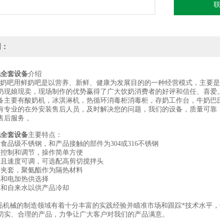
明：
吧全套设备
介绍
吧用鲜奶吧是以营养、新鲜、健康为发展目的的一种经营模式，主要是
奶现娘现卖，现场制作的优势赢得了广大饮奶消费者的好评和信任、喜爱
备主要有酸奶机，冰淇淋机，热循环消毒柜消毒柜，存奶工作台，牛奶巴
有专业的在外安装售后人员，及时解决您的问题，我们的设备，质量可靠
售后服务 。
吧全套设备
主要特点：
食品级不锈钢，和产品接触的部件为304或316不锈钢
动控制和调节，操作简单方便
拌且速度可调，可选配高剪切搅拌头
带夹套，聚氨酯作为隔热材料
热和电加热供选择
水和自来水以供产品冷却
机械的制造领域有着十分丰富的实践经验并瞄准市场和跟踪*技术水平，
切实、合理的产品，力争让广大客户对我们的产品满意。