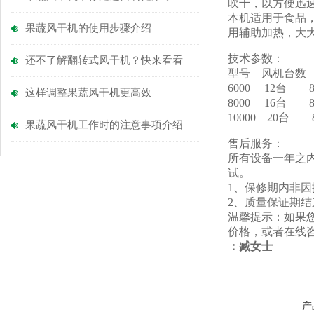
吹千，以方便迅
本机适用于食品
果蔬风干机的使用步骤介绍
用辅助加热，大
技术参数：
还不了解翻转式风干机？快来看看
型号 风机台数
6000 12台 80
这样调整果蔬风干机更高效
8000 16台 80
10000 20台 80
果蔬风干机工作时的注意事项介绍
售后服务：
所有设备一年之
试。
1、
保修期内非因
2、
质量保证期结
温馨提示：如果
价格，或者在线
：
臧女士
产