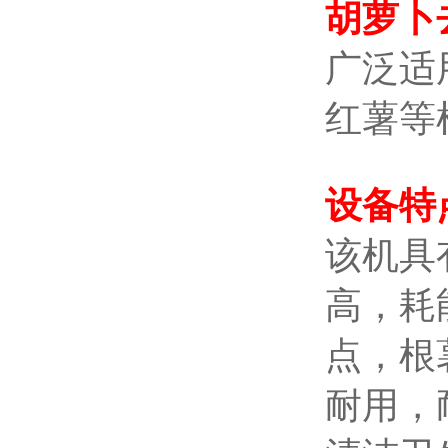
胡萝卜
广泛适
红薯等
设
备特
该机具
高，耗
点，根
耐用，