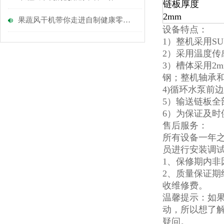
链板厚度
2mm
果蔬风干机带你走进自制健康零食的乐园
设备特点：
1）整机采用S
2）采用温度传
3）槽体采用2
钢；整机轴承
4)循环水泵前
5）输送链板全
6）为保证及
售后服务：
所有设备一年
员进行安装调
1、保修期内
2、质量保证
收维修费。
温馨提示：如
动，所以想了
疑问。