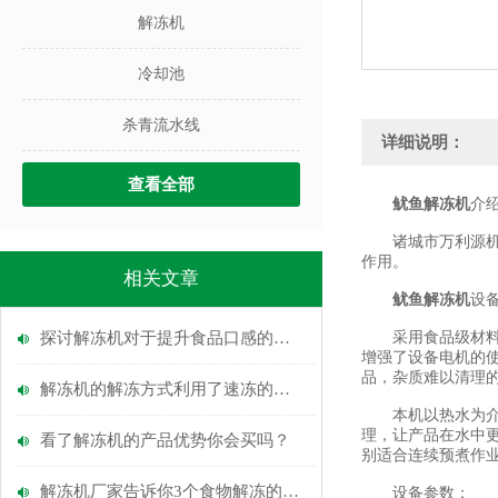
解冻机
冷却池
杀青流水线
详细说明：
查看全部
鱿鱼解冻机
介
诸城市万利源机械
作用。
相关文章
鱿鱼解冻机
设
探讨解冻机对于提升食品口感的重要性
采用食品级材料安
增强了设备电机的使
品，杂质难以清理
解冻机的解冻方式利用了速冻的逆原理
本机以热水为介质
理，让产品在水中
看了解冻机的产品优势你会买吗？
别适合连续预煮作
解冻机厂家告诉你3个食物解冻的方法
设备参数：