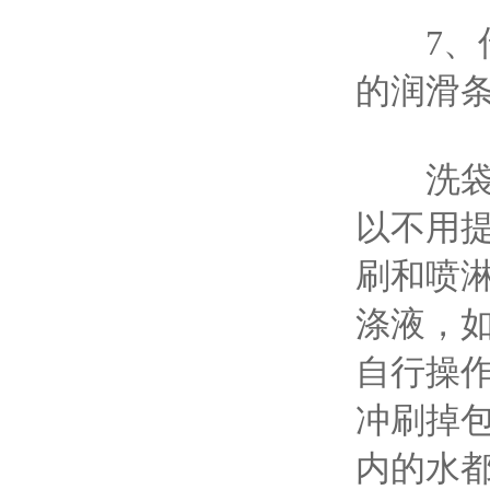
7、传
的润滑
洗袋机
以不用
刷和喷
涤液，
自行操
冲刷掉
内的水