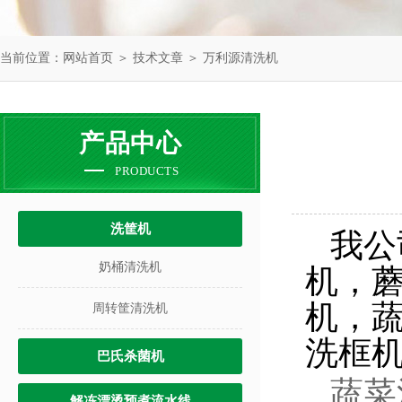
当前位置：
网站首页
＞
技术文章
＞ 万利源清洗机
产品中心
PRODUCTS
洗筐机
我公
奶桶清洗机
机，
机，
周转筐清洗机
洗框
巴氏杀菌机
蔬菜
解冻漂烫预煮流水线