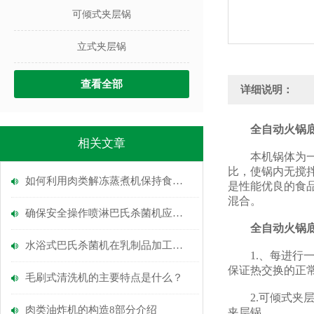
可倾式夹层锅
立式夹层锅
查看全部
详细说明：
全自动火锅
相关文章
本机锅体为一次
比，使锅内无搅
如何利用肉类解冻蒸煮机保持食材原味？
是性能优良的食
混合。
确保安全操作喷淋巴氏杀菌机应掌握的知识!
全自动火锅
水浴式巴氏杀菌机在乳制品加工中的应用
1.、每进行一
保证热交换的正
毛刷式清洗机的主要特点是什么？
2.可倾式夹层
肉类油炸机的构造8部分介绍
夹层锅