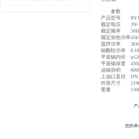
参数
产品型号
RY
额定电压
3N
额定频率
50H
额定加热功率
45
搅拌功率
3k
锅翻转功率
0.1
平底锅内径
φ1
平底锅深度
45
油锅容积
600
上油口直径
DN
外形尺寸
219
重量
130
产
您的单