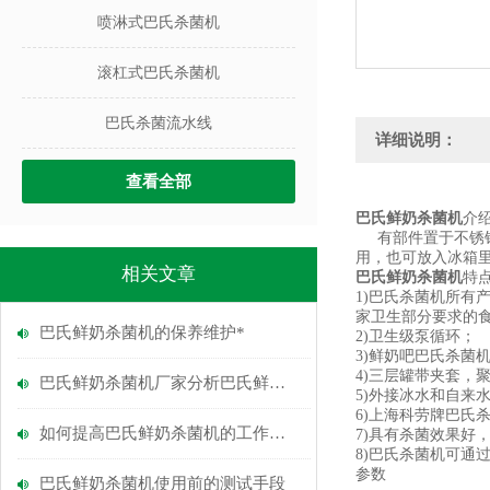
喷淋式巴氏杀菌机
滚杠式巴氏杀菌机
巴氏杀菌流水线
详细说明：
查看全部
巴氏鲜奶杀菌机
介
有部件置于不锈钢
用，也可放入冰箱
相关文章
巴氏鲜奶杀菌机
特
1)巴氏杀菌机所有
家卫生部分要求的
巴氏鲜奶杀菌机的保养维护*
2)卫生级泵循环；
3)鲜奶吧巴氏杀菌
4)三层罐带夹套，
巴氏鲜奶杀菌机厂家分析巴氏鲜奶的饮用要求
5)外接冰水和自来
6)上海科劳牌巴氏
如何提高巴氏鲜奶杀菌机的工作效率
7)具有杀菌效果好
8)巴氏杀菌机可通
参数
巴氏鲜奶杀菌机使用前的测试手段