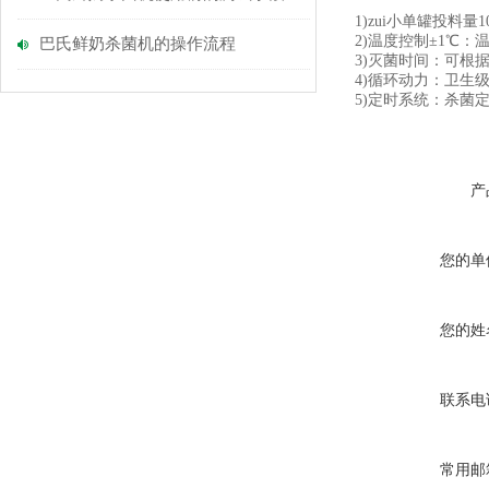
1)zui小单罐投料
2)温度控制±1℃
巴氏鲜奶杀菌机的操作流程
3)灭菌时间：可根
4)循环动力：卫生
5)定时系统：杀菌
产
您的单
您的姓
联系电
常用邮