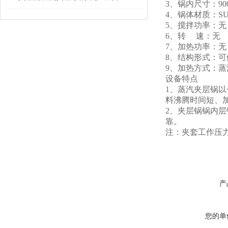
3、锅内尺寸：90
4、锅体材质：SU
5、搅拌功率：无
6、转 速：无
7、加热功率：无
8、结构形式：
9、加热方式：
设备特点
1、蒸汽夹层锅
料沸腾时间短、
2、夹层锅锅内
靠。
注：夹套工作压
产
您的单