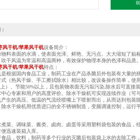
明：
枣风干机/苹果风干机
设备简介：
除物料表面的水滴，使表面光泽、鲜艳、无污点。大大缩短了贴
。吹干风温为常温和高温两种，有效保护物理本身的色泽和品质
枣风干机/苹果风干机
特点：
机是根据国内食品工业，制药工业在产品杀菌后外包装有大量的
方式（热风干燥、手工擦拭除水）相比较，改设备操作简单，使
以上）、节能50%以上，且包装物表面无污垢污染,除水后可直
术中心专家和用户的高度评价。
除水干燥机可实现连续作业（可
机产生的高压、低温的气流经
喷嘴上下喷射而出，从而达到包装
。
除水干燥机用优质进口的全不锈钢制造，变频调速控制，运行
：
水煮菜、调味菜、酱类、卤肉、卤蛋等采用塑料袋包装的食品，经
方便迅速装箱入库。
于食品，饮料，制药等多个行业的灭菌后包装袋上水的去除工作