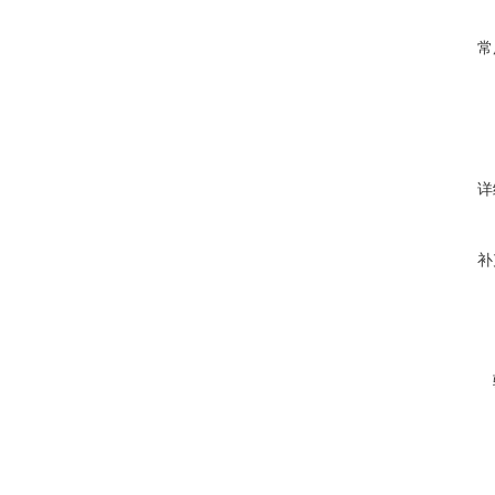
常
详
补