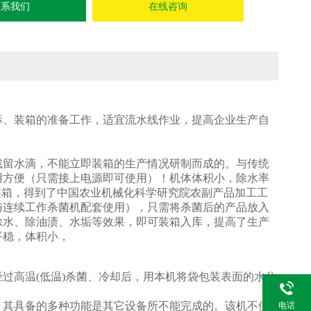
联系我们
在线咨询
标、装箱的准备工作，适宜流水线作业，提高企业生产
自
。
残留水滴，不能立即装箱的生产情况研制而成的。与传
统
用方便（只需接上电源即可使用）！机体体积小，除
水率
接装箱，得到了中国农业机械化科学研究院农副产品加
工工
与连续工作杀菌机配套使用），只需将杀菌后的产品放入
除水、除油渍、水垢等效果，即可装箱入库，提高了生产
平稳，体积小，
过高温(低温)杀菌、冷却后，用本机将袋包装表面的
水分
，其具备的多种功能是其它设备所不能完成的。该机不
使
电话