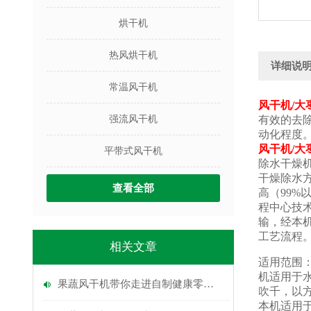
烘干机
热风烘干机
详细说
常温风干机
风干机/大
强流风干机
有效的去
动化程度
风干机/大
平带式风干机
除水干燥
干燥除水
查看全部
高（99%
程中心技
输，经本
工艺流程
相关文章
适用范围
机适用于
果蔬风干机带你走进自制健康零食的乐园
吹千，以
本机适用