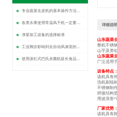
专业蔬菜去皮机的基本操作方法介绍
各类水果使用常温风干机一定要按步骤行动
详细说
净菜加工设备的选择标准
山东蔬菜去
整机不锈
工业脚步影响到全自动风淋室的使用
山芋及类
山东蔬菜去
使用滚杠式巴氏杀菌机延长食品保质期
广泛适用
设
备特点
该机具有
洗机刷辊
不锈钢制
焊接结构
用波浪形*
厂家
优势
该机具有