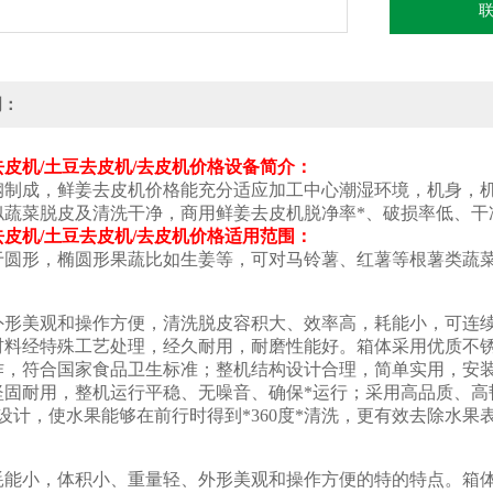
明：
皮机/土豆去皮机/去皮机价格
设备简介：
钢制成，鲜姜去皮机价格能充分适应加工中心潮湿环境，机身，
似蔬菜脱皮及清洗干净，商用鲜姜去皮机脱净率*、破损率低、干
皮机/土豆去皮机/去皮机价格
适用范围：
于圆形，椭圆形果蔬比如生姜等，可对马铃薯、红薯等根薯类蔬
：
外形美观和操作方便，清洗脱皮容积大、效率高，耗能小，可连
材料经特殊工艺处理，经久耐用，耐磨性能好。箱体采用优质不
作，符合国家食品卫生标准；整机结构设计合理，简单实用，安
坚固耐用，整机运行平稳、无噪音、确保*运行；采用高品质、高
设计，使水果能够在前行时得到*360度*清洗，更有效去除水果
：
耗能小，体积小、重量轻、外形美观和操作方便的特的特点。箱