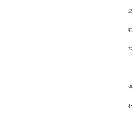
您
联
常
详
补