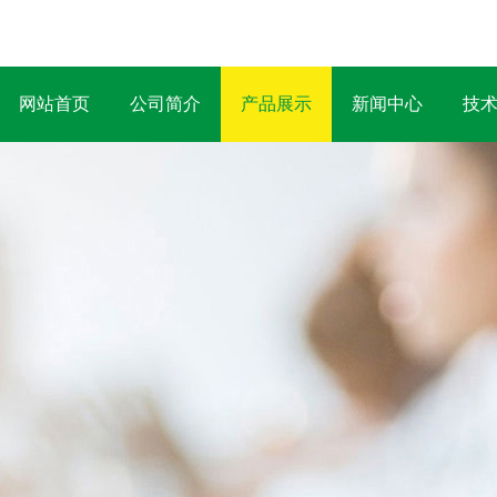
网站首页
公司简介
产品展示
新闻中心
技