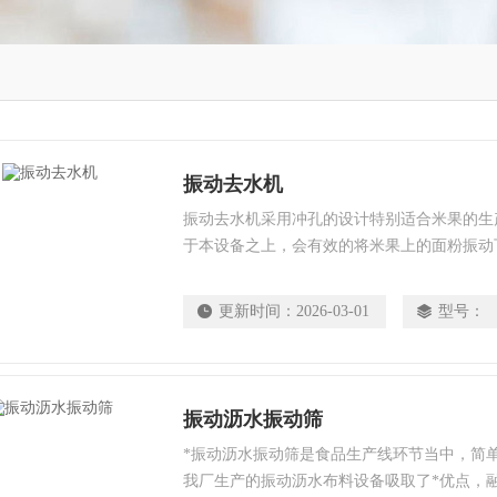
振动去水机
振动去水机采用冲孔的设计特别适合米果的生
于本设备之上，会有效的将米果上的面粉振动
原理将物料表面部分水分除去，并具有振动摆
更新时间：
2026-03-01
型号：
振动沥水振动筛
*振动沥水振动筛是食品生产线环节当中，简
我厂生产的振动沥水布料设备吸取了*优点，