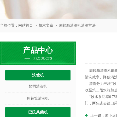
当前位置：
网站首页
＞
技术文章
＞ 周转箱清洗机清洗方法
产品中心
PRODUCTS
周转箱清洗机能将
洗筐机
清洗效率、降低清洗
清洗分为三段*段
奶桶清洗机
收至第二段水箱加热
*段水泵功率0.75
周转筐清洗机
门，两头进去筐口
巴氏杀菌机
上一篇：
萝卜滚