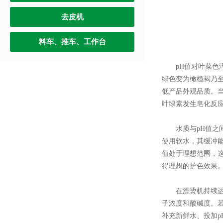
去皮机
料车、推车、工作台
pH值对叶菜色泽
绿色变为橄榄褐乃至
低产品外观品质。
叶绿素发生皂化反应
水质与pH值之间
使用软水，其缓冲
值处于理想范围，
得理想的护色效果
在漂烫机持续运行
子浓度和酸碱度。
补充新鲜水、投加p