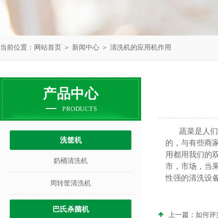
当前位置：
网站首页
＞
新闻中心
＞ 清洗机的应用机作用
产品中心
PRODUCTS
蔬菜是人们
洗筐机
的，与有些商
用都用我们的
奶桶清洗机
市，市场，当
性强的清洗设
周转筐清洗机
巴氏杀菌机
上一篇：
如何评