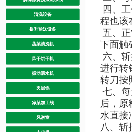
四、工
清洗设备
程也该
提升输送设备
五、正
下面触
蔬菜清洗机
六、斩
风干烘干机
进行转
振动沥水机
转刀按
夹层锅
七、每
后，原
净菜加工线
水直接
风淋室
八、斩