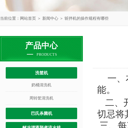
当前位置：
网站首页
＞
新闻中心
＞ 斩拌机的操作规程有哪些
产品中心
PRODUCTS
洗筐机
一、
奶桶清洗机
能。
周转筐清洗机
二、
切忌将
巴氏杀菌机
三、每
解冻漂烫预煮流水线