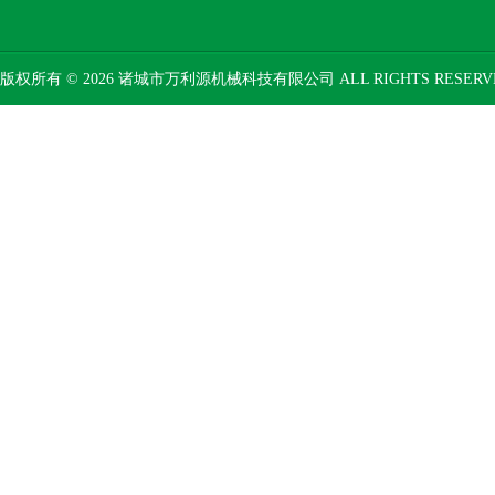
版权所有 © 2026 诸城市万利源机械科技有限公司 ALL RIGHTS RESER