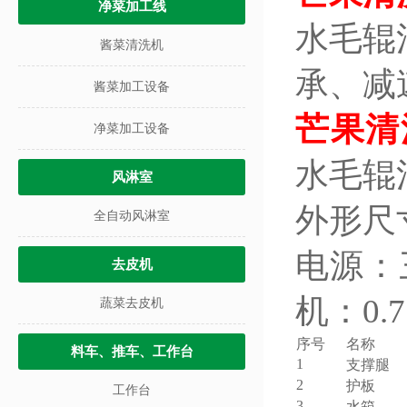
净菜加工线
水毛辊
酱菜清洗机
承、减
酱菜加工设备
芒果清
净菜加工设备
水毛辊
风淋室
外形尺寸：
全自动风淋室
电源：三
去皮机
机：0.
蔬菜去皮机
序号
名称
料车、推车、工作台
1
支撑腿
2
护板
工作台
3
水箱