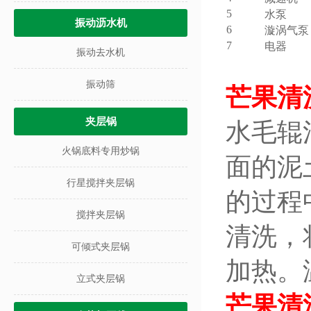
5
水泵
振动沥水机
6
漩涡气泵
7
电器
振动去水机
振动筛
芒果清
夹层锅
水毛辊
火锅底料专用炒锅
面的泥
行星搅拌夹层锅
的过程
搅拌夹层锅
清洗，
可倾式夹层锅
加热。
立式夹层锅
芒果清