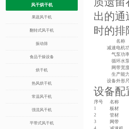
质遗留
风干烘干机
出的通
果蔬风干机
时的排
翻转式风干机
名称
振动筛
减速电机
气泵功
食品干燥设备
循环水
网带宽
烘干机
生产能
设备外形
热风烘干机
设备配
常温风干机
序号
名称
1
板材
强流风干机
2
管材
3
网带
平带式风干机
4
减速机