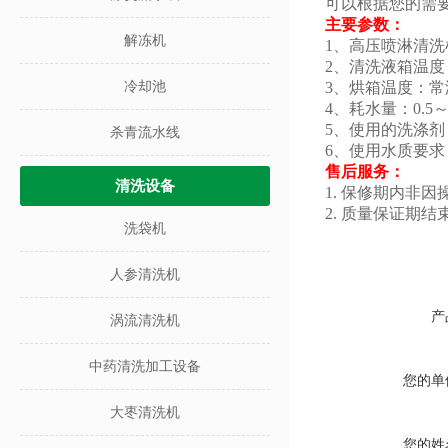
可以根据您的需
主要参数：
解冻机
1、高压喷淋清
2、清洗液箱温度
冷却池
3、烘箱温度：常
4、耗水量：0.5
5、使用的洗涤
杀青流水线
6、使用水质要
售后服务：
清洗设备
1. 保修期内非
2. 质量保证
洗袋机
人参清洗机
产
涡流清洗机
中药清洗加工设备
您的单
大枣清洗机
您的姓