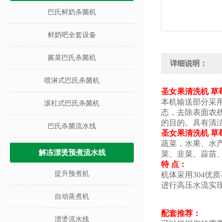
巴氏鲜奶杀菌机
鲜奶吧全套设备
酱菜巴氏杀菌机
详细说明：
喷淋式巴氏杀菌机
圣女果清洗机 草
本机输送部分采用
滚杠式巴氏杀菌机
态，去除表面农
的目的。具有清
巴氏杀菌流水线
圣女果清洗机 草
蔬菜，水果、水
解冻漂烫预煮流水线
菜、韭菜、蒜苗
特 点：
提升预煮机
机体采用304
进行高压水流实
自动蒸煮机
配套推荐：
漂烫流水线