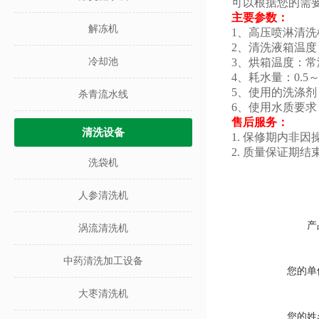
可以根据您的需
主要参数：
解冻机
1、高压喷淋清
2、清洗液箱温度
冷却池
3、烘箱温度：常
4、耗水量：0.5
5、使用的洗涤
杀青流水线
6、使用水质要
售后服务：
清洗设备
1. 保修期内非
2. 质量保证
洗袋机
人参清洗机
产
涡流清洗机
中药清洗加工设备
您的单
大枣清洗机
您的姓