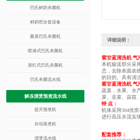
巴氏鲜奶杀菌机
鲜奶吧全套设备
酱菜巴氏杀菌机
详细说明：
喷淋式巴氏杀菌机
紫甘蓝清洗机 气
本机输送部分采用
滚杠式巴氏杀菌机
态，去除表面农
的目的。具有清
巴氏杀菌流水线
紫甘蓝清洗机 气
蔬菜，水果、水
解冻漂烫预煮流水线
菜、韭菜、蒜苗
特 点：
提升预煮机
机体采用304
进行高压水流实
自动蒸煮机
配套推荐：
漂烫流水线