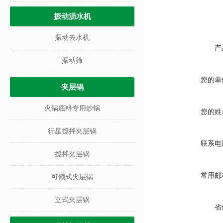
振动沥水机
振动去水机
产
振动筛
您的单
夹层锅
火锅底料专用炒锅
您的姓
行星搅拌夹层锅
联系电
搅拌夹层锅
常用邮
可倾式夹层锅
立式夹层锅
省