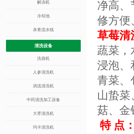
净高、
解冻机
冷却池
修方便
杀青流水线
草莓清
清洗设备
蔬菜，
洗袋机
浸泡、
人参清洗机
青菜、
涡流清洗机
山蛰菜
中药清洗加工设备
菇、金
大枣清洗机
特 点
玛卡清洗机