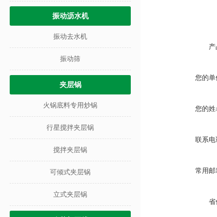
振动沥水机
振动去水机
产
振动筛
您的单
夹层锅
火锅底料专用炒锅
您的姓
行星搅拌夹层锅
联系电
搅拌夹层锅
常用邮
可倾式夹层锅
立式夹层锅
省