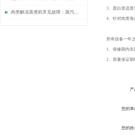
3、蛋白质适度变性
肉类解冻蒸煮机常见故障：蒸汽压力不稳、温度偏差、输送带跑偏处理
4、针对肉类海产
所有设备一年之内
1、保修期内非因
2、质量保证期结
产
您的单
您的姓