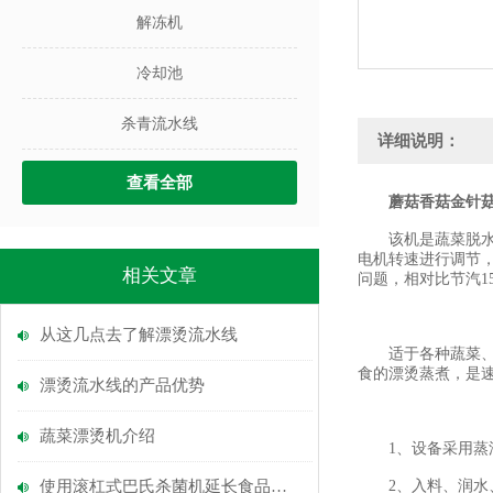
解冻机
冷却池
杀青流水线
详细说明：
查看全部
蘑菇香菇金针
该机是蔬菜脱水前
电机转速进行调节
相关文章
问题，相对比节汽1
从这几点去了解漂烫流水线
适于各种蔬菜、水
食的漂烫蒸煮，是
漂烫流水线的产品优势
蔬菜漂烫机介绍
1、设备采用蒸汽
使用滚杠式巴氏杀菌机延长食品保质期
2、入料、润水、