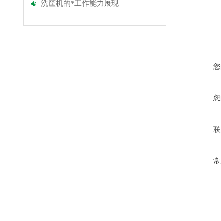
洗筐机的*工作能力展现
您
您
联
常