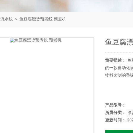
烫流水线
＞ 鱼豆腐漂烫预煮线 预煮机
鱼豆腐漂
简要描述：
鱼
的一款自动化
物料卤制的香
产品型号：
所属分类：
漂
更新时间：
20