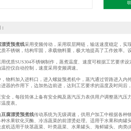
明：
腐漂烫预煮线
采用变频传动，采用双层网链，输送速度稳定，实
优质不锈钢，结构牢固，承载物料重，极大地提高了工作效率。
优质SUS304不锈钢制作，蒸煮温度、速度可根据工艺要求设
由温控仪自动控制，速度采用变频调速。
物料加入进料口，进入螺旋预煮机中，蒸汽通过管路进入内外
推进器的作用下，边加热边前进，达到工艺要求的温度及时间后
全，每段筒体上备有安全阀及蒸汽压力表供用户调整蒸汽压力
有温度表。
鱼豆腐漂烫预煮线
传动系统为无级调速，供用户加工中根据各种
各种水果软化灭酶、冷冻蔬菜的前漂烫处理。适用于水果和肉罐
去皮机适用于块茎蔬菜、叶类蔬菜、水果罐头、海鲜罐头、肉类(