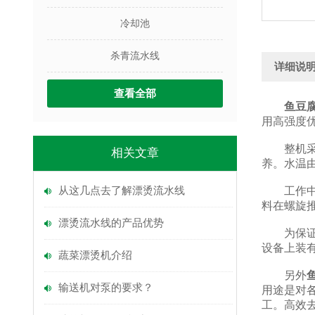
冷却池
杀青流水线
详细说
查看全部
鱼豆
用高强度
整机采用
相关文章
养。水温
从这几点去了解漂烫流水线
工作中，
料在螺旋
漂烫流水线的产品优势
为保证安
设备上装
蔬菜漂烫机介绍
另外
输送机对泵的要求？
用途是对
工。高效