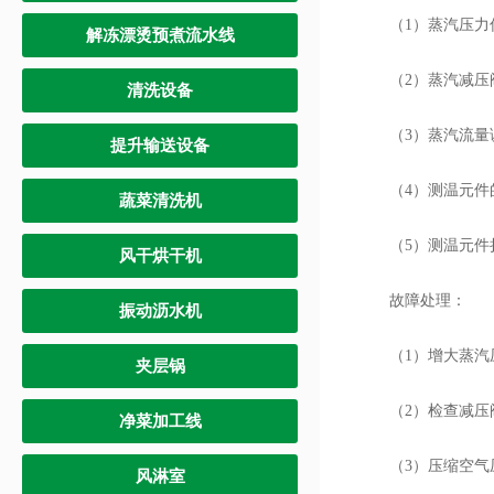
（1）蒸汽压力
解冻漂烫预煮流水线
（2）蒸汽减压
清洗设备
（3）蒸汽流量
提升输送设备
（4）测温元件
蔬菜清洗机
（5）测温元件
风干烘干机
故障处理：
振动沥水机
（1）增大蒸汽
夹层锅
（2）检查减压
净菜加工线
（3）压缩空气
风淋室