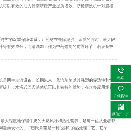
机可以有效的助力赣南脐橙产业提质增效。脐橙清洗机针对脐橙
守护”的双重保障体系，让药材在去除泥沙、杂质的同时，最大限
皂苷等有效成分，而清洗加工作为中药炮制的前置环节，若设备技
电话
机是两种主流设备。长期以来，蒸汽杀菌以其强烈的穿透性和快
断提升，水浴式巴氏杀菌机正以其独特的优势，在众多应用场景
在线咨询
微信扫一扫
时，最大程度地保留牛奶的天然风味和活性营养，是每一位从业者都
而设计的。”“巴氏杀菌是一种‘温和’的热处理工艺。它采...