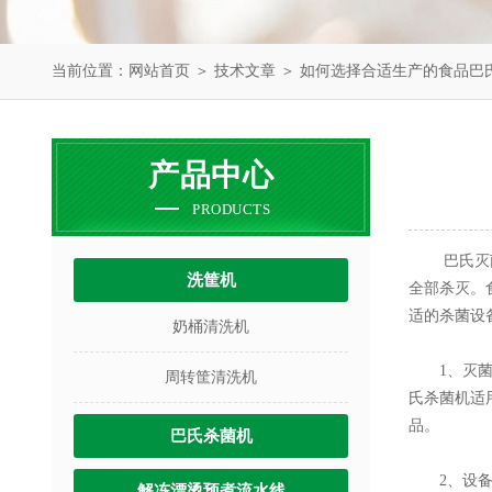
当前位置：
网站首页
＞
技术文章
＞ 如何选择合适生产的食品巴
产品中心
PRODUCTS
巴氏灭菌法
洗筐机
全部杀灭。
适的杀菌设
奶桶清洗机
1、灭菌机
周转筐清洗机
氏杀菌机适
品。
巴氏杀菌机
2、设备规
解冻漂烫预煮流水线