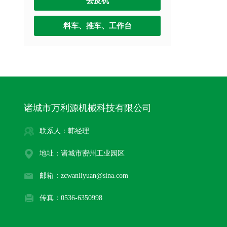
去皮机
料车、推车、工作台
诸城市万利源机械科技有限公司
联系人：韩经理
地址：诸城市密州工业园区
邮箱：zcwanliyuan@sina.com
传真：0536-6350998