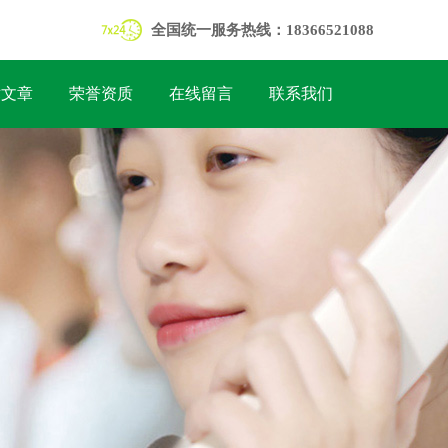
全国统一服务热线：18366521088
术文章
荣誉资质
在线留言
联系我们