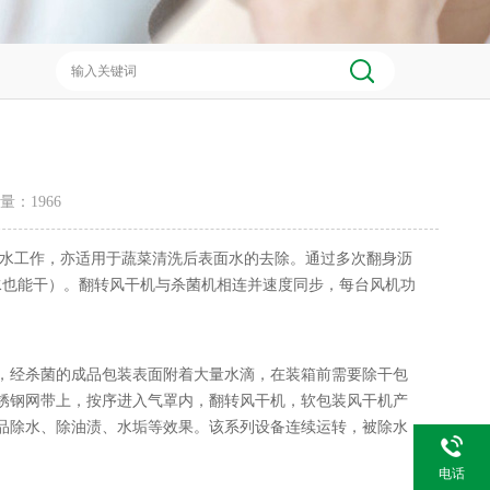
击量：
1966
工作，亦适用于蔬菜清洗后表面水的去除。通过多次翻身沥
水也能干）。翻转风干机与杀菌机相连并速度同步，每台风机功
经杀菌的成品包装表面附着大量水滴，在装箱前需要除干包
锈钢网带上，按序进入气罩内，翻转风干机，软包装风干机产
品除水、除油渍、水垢等效果。该系列设备连续运转，被除水
电话