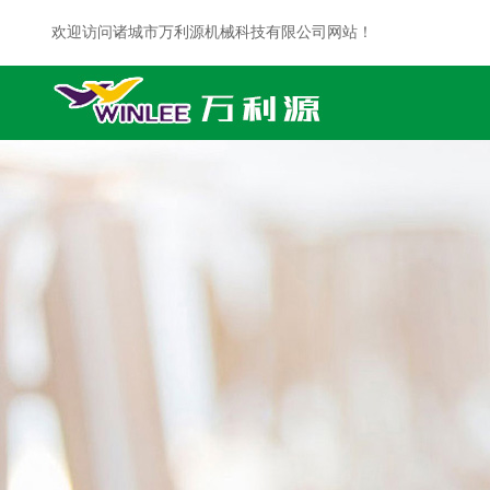
欢迎访问诸城市万利源机械科技有限公司网站！