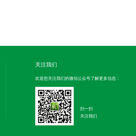
关注我们
欢迎您关注我们的微信公众号了解更多信息：
扫一扫
关注我们