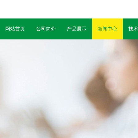
网站首页
公司简介
产品展示
新闻中心
技