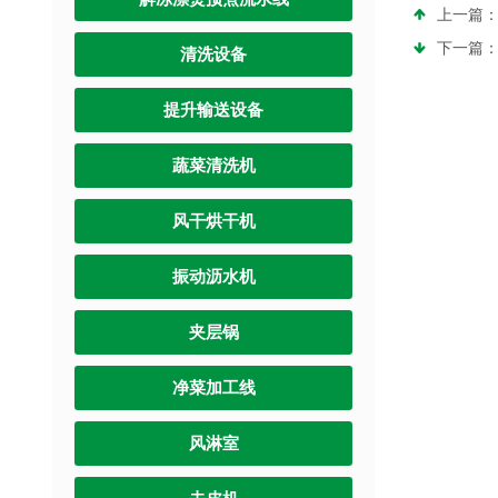
上一篇
下一篇
清洗设备
提升输送设备
蔬菜清洗机
风干烘干机
振动沥水机
夹层锅
净菜加工线
风淋室