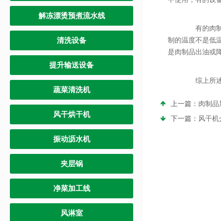
解冻漂烫预煮流水线
有的肉制品
清洗设备
制的温度不是低
是肉制品出油或
提升输送设备
综上所述，
蔬菜清洗机
上一篇：
肉制品
风干烘干机
下一篇：
风干机
振动沥水机
夹层锅
净菜加工线
风淋室