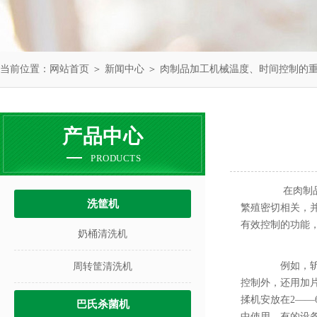
当前位置：
网站首页
＞
新闻中心
＞ 肉制品加工机械温度、时间控制的
产品中心
PRODUCTS
在肉制品加
洗筐机
繁殖密切相关，
有效控制的功能
奶桶清洗机
例如，斩拌
周转筐清洗机
控制外，还用加
揉机安放在2—
巴氏杀菌机
中使用，有的设