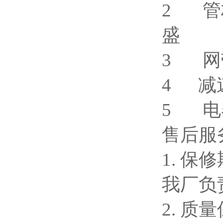
2 管材
盛
3 
4 
5 电
售后服
1. 
我厂负
2. 