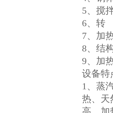
5、搅
6、转
7、加
8、结
9、加
设备特
1、蒸
热、天
高、加