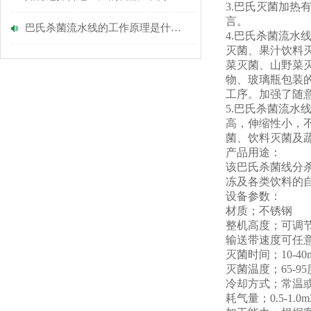
3.巴氏灭菌加
言。
巴氏杀菌流水线的工作原理是什么？
4.巴氏杀菌流
灭菌、果汁饮料
菜灭菌、山野菜
物、玻璃瓶包装
工序。加强了随意
5.巴氏杀菌流水
高，伸缩性小，
菌、饮料灭菌及
产品用途：
该巴氏杀菌线分
冻及各类饮料的
设备参数：
材质；不锈钢
整机高度；可调
输送带速度可任
灭菌时间；10-40m
灭菌温度；65-9
冷却方式；常温
耗气量；0.5-1.0m3