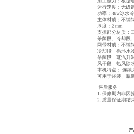
加工能力；根据
运行速度；无级
功率；3kw冰水冷
主体材质；不锈
厚度；2 mm
支撑部分材质；
杀菌段、冷却段、
网带材质；不锈
冷却段；循环水
杀菌段；蒸汽升
风干段；热风除
本机特点； 连
可用于袋装、瓶
售后服务：
1. 保修期内非
2. 质量保证
产